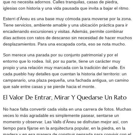
que no necesita adornos. Calles tranquilas, casas de piedra,
iglesias con historia y una vida pausada que invita a bajar el ritmo.
Esterri d’Àneu es una base muy cómoda para moverse por la zona.
Tiene servicios, ambiente amable y una ubicación práctica para ir
encadenando excursiones y visitas. Además, permite combinar
días activos con ratos de descanso sin necesidad de hacer muchos
desplazamientos. Para una escapada corta, eso se nota mucho.
Son merece una parada por su conjunto patrimonial y por el
entorno que lo rodea. Isil, por su parte, tiene un carácter muy
propio y una relación muy marcada con la tradición del valle. En
cada pueblo hay detalles que cuentan la historia del territorio: un
campanario, una plaza pequeña, una fachada antigua, un camino
que sale entre casas y se pierde hacia el monte.
El Valor De Entrar, Mirar Y Quedarse Un Rato
No hace falta convertir cada visita en una carrera de fotos. Muchas
veces lo más agradable es simplemente pasear, sentarse un
momento y observar. Las Valls d’Àneu se disfrutan mejor así, con
tiempo para fijarse en la arquitectura popular, en la piedra, en la
madera y en esa manera de construir pensada para convivir con el