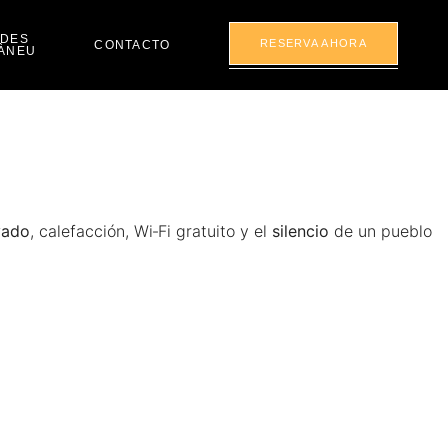
ADES
RESERVA AHORA
CONTACTO
’ÀNEU
vado
, calefacción, Wi‑Fi gratuito y el
silencio
de un pueblo