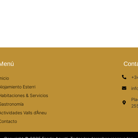
Menú
Cont
+3
Inicio
Alojamiento Esterri
in
Habitaciones & Servicios
Pla
Gastronomía
255
Actividades Valls d’Àneu
Contacto