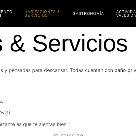
IENTO
HABITACIONES &
ACTIVID
GASTRONOMÍA
I
SERVICIOS
VALLS D
 & Servicios
ias y pensadas para descansar. Todas cuentan con
baño pri
a.
via).
ortante es que te sientas bien.