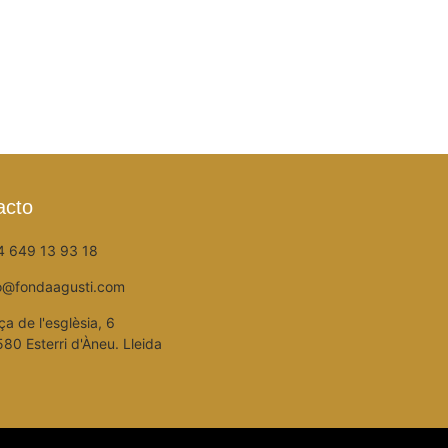
acto
4 649 13 93 18
fo@fondaagusti.com
ça de l'esglèsia, 6
80 Esterri d'Àneu. Lleida