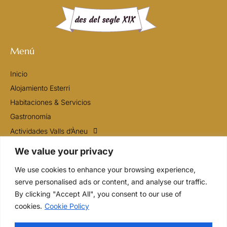
Menú
Inicio
Alojamiento Esterri
Habitaciones & Servicios
Gastronomía
Actividades Valls d’Àneu
Contacto
We value your privacy
We use cookies to enhance your browsing experience,
Contacto
serve personalised ads or content, and analyse our traffic.
By clicking "Accept All", you consent to our use of
+34 649 13 93 18
cookies.
Cookie Policy
info@fondaagusti.com