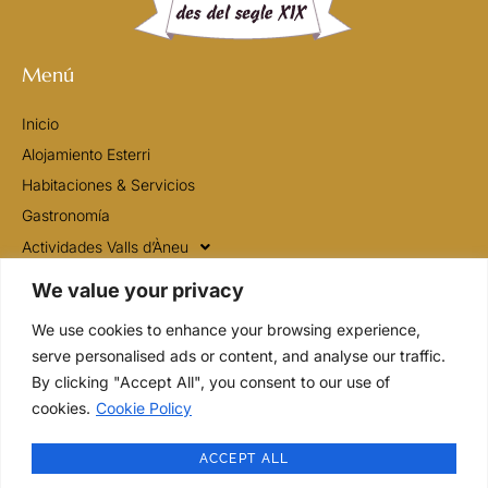
Menú
Inicio
Alojamiento Esterri
Habitaciones & Servicios
Gastronomía
Actividades Valls d’Àneu
Contacto
We value your privacy
We use cookies to enhance your browsing experience,
Contacto
serve personalised ads or content, and analyse our traffic.
By clicking "Accept All", you consent to our use of
+34 649 13 93 18
cookies.
Cookie Policy
info@fondaagusti.com
ACCEPT ALL
Plaça de l'esglèsia, 6