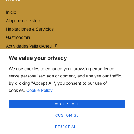
Inicio
Alojamiento Esterri
Habitaciones & Servicios
Gastronomía
Actividades Valls d’Àneu
Contacto
We value your privacy
We use cookies to enhance your browsing experience,
Contacto
serve personalised ads or content, and analyse our traffic.
By clicking "Accept All", you consent to our use of
+34 649 13 93 18
cookies.
Cookie Policy
info@fondaagusti.com
ACCEPT ALL
Plaça de l'esglèsia, 6
25580 Esterri d'Àneu. Lleida
CUSTOMISE
ES
REJECT ALL
Copyright © 2025 Fonda Agusti. Todos los derechos reservados.