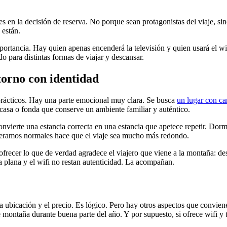
ntes en la decisión de reserva. No porque sean protagonistas del viaje,
 están.
ortancia. Hay quien apenas encenderá la televisión y quien usará el wif
o para distintas formas de viajar y descansar.
ntorno con identidad
 prácticos. Hay una parte emocional muy clara. Se busca
un lugar con ca
 casa o fonda que conserve un ambiente familiar y auténtico.
nvierte una estancia correcta en una estancia que apetece repetir. Dorm
ideramos normales hace que el viaje sea mucho más redondo.
ofrecer lo que de verdad agradece el viajero que viene a la montaña: de
a plana y el wifi no restan autenticidad. La acompañan.
la ubicación y el precio. Es lógico. Pero hay otros aspectos que conviene
e montaña durante buena parte del año. Y por supuesto, si ofrece wifi y 