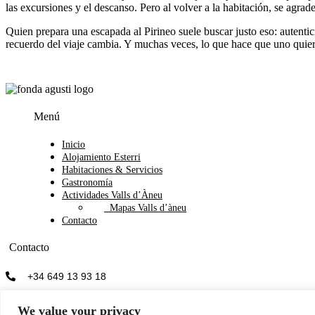
las excursiones y el descanso. Pero al volver a la habitación, se agr
Quien prepara una escapada al Pirineo suele buscar justo eso: autenti
recuerdo del viaje cambia. Y muchas veces, lo que hace que uno quiera 
Menú
Menu
Inicio
Alojamiento Esterri
Habitaciones & Servicios
Gastronomía
Actividades Valls d’Àneu
Mapas Valls d’àneu
Contacto
Contacto
+34 649 13 93 18
info@fondaagusti.com
We value your privacy