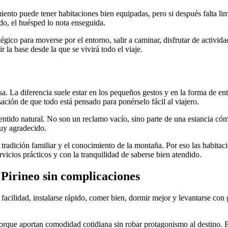
ento puede tener habitaciones bien equipadas, pero si después falta li
o, el huésped lo nota enseguida.
égico para moverse por el entorno, salir a caminar, disfrutar de activid
r la base desde la que se vivirá todo el viaje.
 La diferencia suele estar en los pequeños gestos y en la forma de en
sación de que todo está pensado para ponérselo fácil al viajero.
sentido natural. No son un reclamo vacío, sino parte de una estancia cóm
 muy agradecido.
tradición familiar y el conocimiento de la montaña. Por eso las habitac
icios prácticos y con la tranquilidad de saberse bien atendido.
 Pirineo sin complicaciones
acilidad, instalarse rápido, comer bien, dormir mejor y levantarse con 
orque aportan comodidad cotidiana sin robar protagonismo al destino. El 