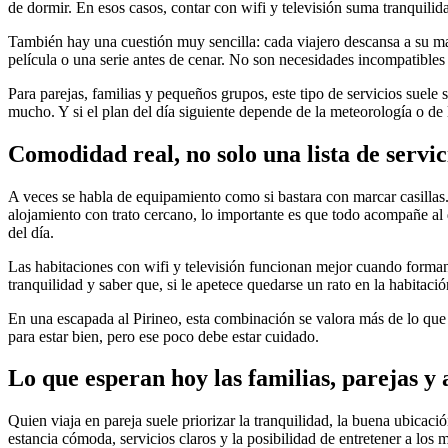
de dormir. En esos casos, contar con wifi y televisión suma tranquilida
También hay una cuestión muy sencilla: cada viajero descansa a su man
película o una serie antes de cenar. No son necesidades incompatibles
Para parejas, familias y pequeños grupos, este tipo de servicios suele 
mucho. Y si el plan del día siguiente depende de la meteorología o de l
Comodidad real, no solo una lista de servic
A veces se habla de equipamiento como si bastara con marcar casillas
alojamiento con trato cercano, lo importante es que todo acompañe al d
del día.
Las habitaciones con wifi y televisión funcionan mejor cuando forman p
tranquilidad y saber que, si le apetece quedarse un rato en la habitaci
En una escapada al Pirineo, esta combinación se valora más de lo que p
para estar bien, pero ese poco debe estar cuidado.
Lo que esperan hoy las familias, parejas y
Quien viaja en pareja suele priorizar la tranquilidad, la buena ubicaci
estancia cómoda, servicios claros y la posibilidad de entretener a lo