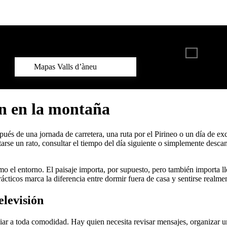
omía
Actividades Valls d’Àneu
Contacto
Mapas Valls d’àneu
ón en la montaña
s de una jornada de carretera, una ruta por el Pirineo o un día de excur
e un rato, consultar el tiempo del día siguiente o simplemente descans
o el entorno. El paisaje importa, por supuesto, pero también importa lle
ácticos marca la diferencia entre dormir fuera de casa y sentirse realme
elevisión
ar a toda comodidad. Hay quien necesita revisar mensajes, organizar una 