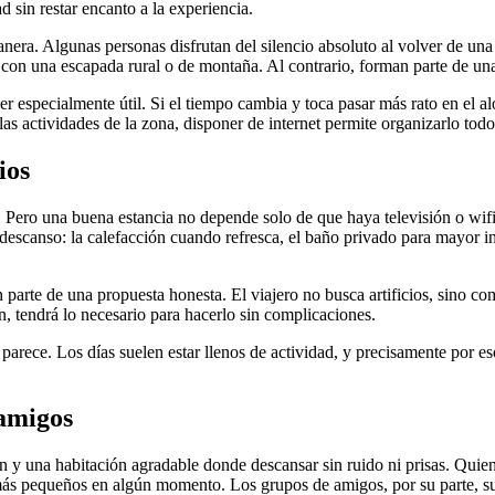
d sin restar encanto a la experiencia.
era. Algunas personas disfrutan del silencio absoluto al volver de una 
 con una escapada rural o de montaña. Al contrario, forman parte de un
ser especialmente útil. Si el tiempo cambia y toca pasar más rato en el 
as actividades de la zona, disponer de internet permite organizarlo todo
ios
. Pero una buena estancia no depende solo de que haya televisión o wifi
escanso: la calefacción cuando refresca, el baño privado para mayor int
arte de una propuesta honesta. El viajero no busca artificios, sino com
ón, tendrá lo necesario para hacerlo sin complicaciones.
arece. Los días suelen estar llenos de actividad, y precisamente por es
 amigos
ón y una habitación agradable donde descansar sin ruido ni prisas. Quien 
s más pequeños en algún momento. Los grupos de amigos, por su parte, s