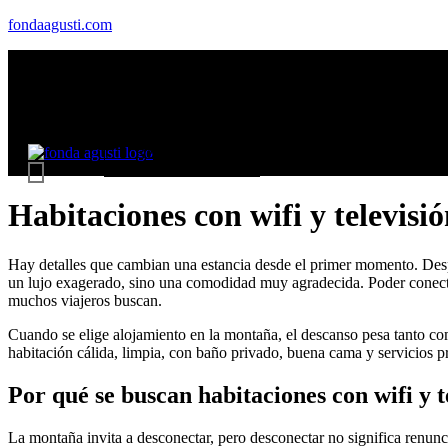
fondaagusti.com
Inicio
Alojamiento
Habitaciones
Gastron
Esterri
& Servicios
Reserva Ahora
Habitaciones con wifi y televisi
Hay detalles que cambian una estancia desde el primer momento. Despué
un lujo exagerado, sino una comodidad muy agradecida. Poder conectars
muchos viajeros buscan.
Cuando se elige alojamiento en la montaña, el descanso pesa tanto com
habitación cálida, limpia, con baño privado, buena cama y servicios pr
Por qué se buscan habitaciones con wifi y t
La montaña invita a desconectar, pero desconectar no significa renunci