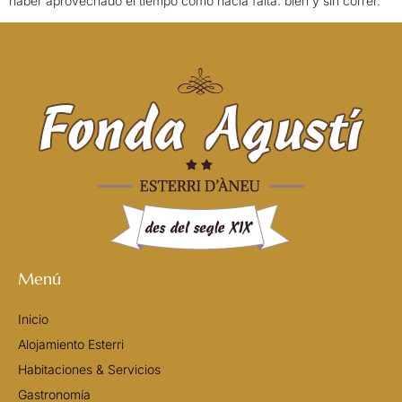
haber aprovechado el tiempo como hacía falta: bien y sin correr.
Menú
Inicio
Alojamiento Esterri
Habitaciones & Servicios
Gastronomía